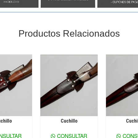
Productos Relacionados
chillo
Cuchillo
Cuchi
 información
Ver más información
Ver más inf
NSULTAR
CONSULTAR
CONS