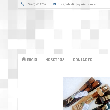
(2926) 411702
info@elestilojoyeria.com.ar
INICIO
NOSOTROS
CONTACTO