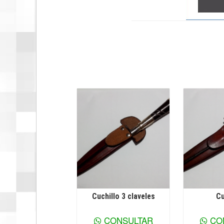
Cuchillo 3 claveles
Cu
Ver más información
Ver más
CONSULTAR
CO